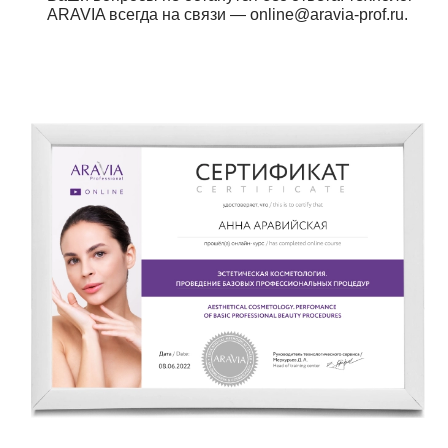
ARAVIA всегда на связи — online@aravia-prof.ru.