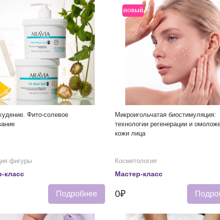
НОВЫЙ
удение. Фито-солевое
Микроигольчатая биостимуляция:
вание
технологии регенерации и омолож
кожи лица
ция фигуры
Косметология
-класс
Мастер-класс
0₽
Подробнее
Подро