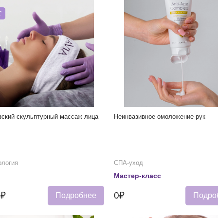
Т
зский скульптурный массаж лица
Неинвазивное омоложение рук
ология
СПА-уход
Мастер-класс
0₽
0₽
Подробнее
Подро