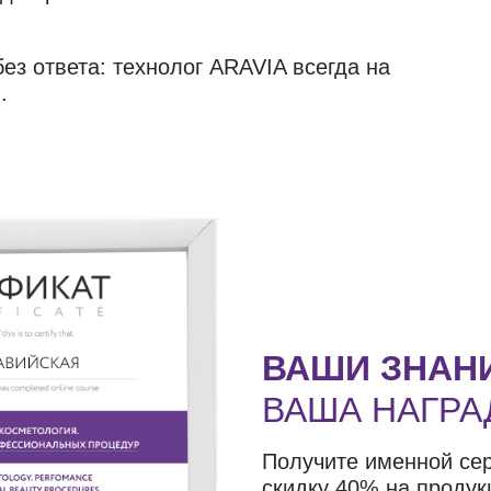
ез ответа: технолог ARAVIA всегда на
.
ВАШИ ЗНАН
ВАША НАГРА
Получите именной се
скидку 40% на продук