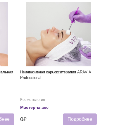
нальная
Неинвазивная карбокситерапия ARAVIA
Professional
Косметология
Мастер-класс
0₽
бнее
Подробнее