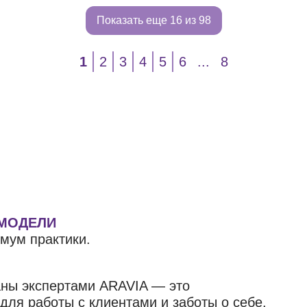
Показать еще
16 из 98
1
2
3
4
5
6
...
8
 МОДЕЛИ
мум практики.
аны экспертами ARAVIA — это
ля работы с клиентами и заботы о себе.