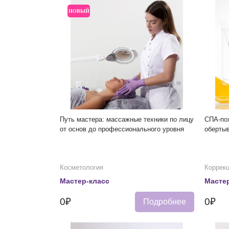
НОВЫЙ
Путь мастера: массажные техники по лицу
СПА-пох
от основ до профессионального уровня
оберты
Косметология
Коррек
Мастер-класс
Мастер
0₽
0₽
Подробнее