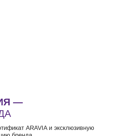
ИЯ —
ДА
ртификат ARAVIA и эксклюзивную
цию бренда.