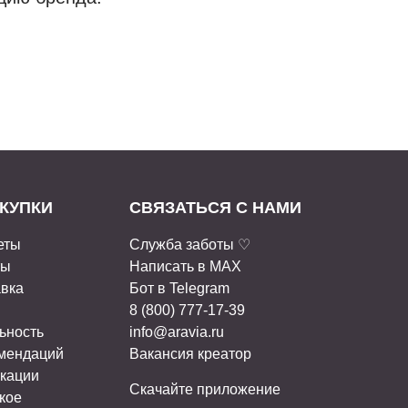
КУПКИ
СВЯЗАТЬСЯ С НАМИ
еты
Служба заботы ♡
ты
Написать в MAX
авка
Бот в Telegram
8 (800) 777-17-39
ьность
info@aravia.ru
омендаций
Вакансия креатор
кации
Скачайте приложение
кое