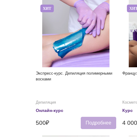
ХИТ
ХИ
Экспресс-курс. Депиляция полимерными
Францу
восками
Депиляция
Космет
Онлайн-курс
Курс
500₽
4 00
Подробнее