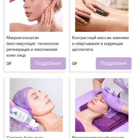
Микроигольчатая
Контрастный массаж камнями
биостимуляция: технологии
и обертывания в коррекции
регенерации и омоложения
целлюлита
кожи лица
Подробнее
Подробнее
0₽
0₽
Система Анти-акне:
Ревитализирующий массаж