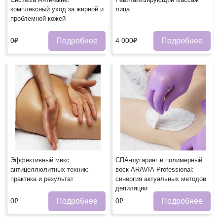
комплексный уход за жирной и
лица
проблемной кожей
Подробнее
Подробнее
0₽
4 000₽
Эффективный микс
СПА-шугаринг и полимерный
антицеллюлитных техник:
воск ARAVIA Professional:
практика и результат
синергия актуальных методов
депиляции
Подробнее
Подробнее
0₽
0₽