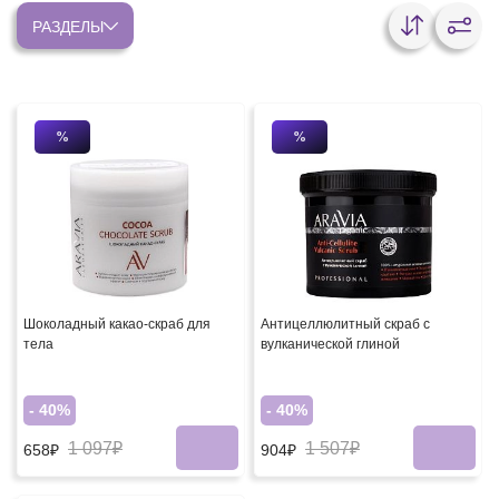
РАЗДЕЛЫ
%
%
Шоколадный какао-скраб для
Антицеллюлитный скраб с
тела
вулканической глиной
- 40%
- 40%
1 097₽
1 507₽
658₽
904₽