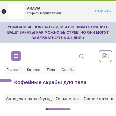
ARAVIA
ARAVIA
Открыть
Открыть
undefined
Открыть в приложении
Бесплатноru.aravia.new
УВАЖАЕМЫЕ ПОКУПАТЕЛИ, МЫ СПЕШИМ ОТПРАВИТЬ
ВАШИ ЗАКАЗЫ КАК МОЖНО БЫСТРЕЕ, НО ОНИ МОГУТ
ЗАДЕРЖАТЬСЯ НА 3-4 ДНЯ ♥
Главная
Каталог
Тело
Скрабы
Кофейные скрабы для тела
Антицеллюлитный уход
От растяжек
Снятие отечност