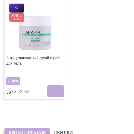
%
МАСТ
ХЭВ
Антицеллюлитный сухой скраб
для тела
- 30%
853₽
597₽
ХИТЫ ПРОДАЖ
СКИДКИ