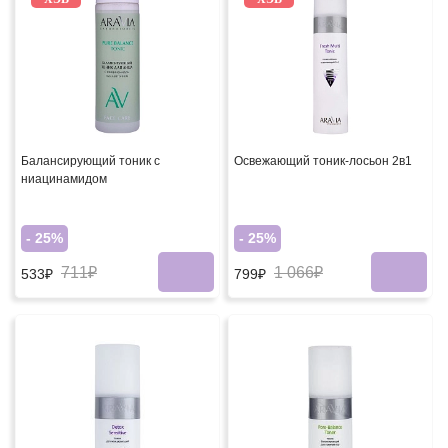
Балансирующий тоник с
Освежающий тоник-лосьон 2в1
ниацинамидом
- 25%
- 25%
711₽
1 066₽
533₽
799₽