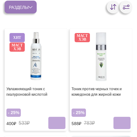
РАЗДЕЛЫ
МАСТ
ХИТ
ХЭВ
МАСТ
ХЭВ
Увлажняющий тоник с
Тоник против черных точек и
гиалуроновой кислотой
комедонов для жирной кожи
- 25%
- 25%
533₽
783₽
400₽
588₽