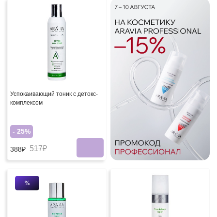
Успокаивающий тоник с детокс-
комплексом
- 25%
517₽
388₽
%