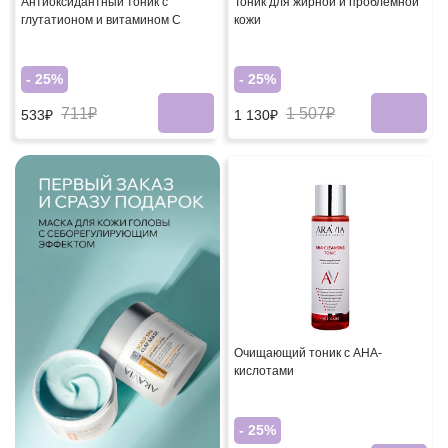
Антиоксидантный тоник с
Тоник для жирной и проблемной
глутатионом и витамином С
кожи
- 25%
- 25%
711₽
1 507₽
533₽
1 130₽
Очищающий тоник с AHA-
кислотами
- 25%