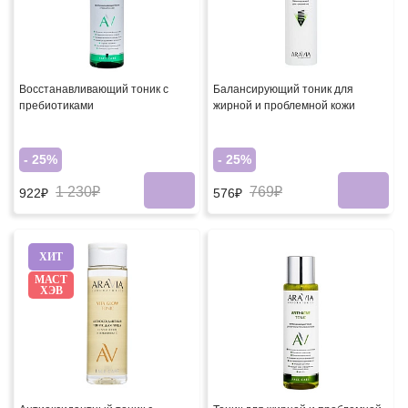
Восстанавливающий тоник с
Балансирующий тоник для
пребиотиками
жирной и проблемной кожи
- 25%
- 25%
1 230₽
769₽
922₽
576₽
ХИТ
МАСТ
ХЭВ