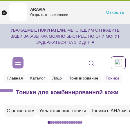
ARAVIA
ARAVIA
Открыть
Открыть
undefined
Открыть в приложении
Бесплатноru.aravia.new
УВАЖАЕМЫЕ ПОКУПАТЕЛИ, МЫ СПЕШИМ ОТПРАВИТЬ
ВАШИ ЗАКАЗЫ КАК МОЖНО БЫСТРЕЕ, НО ОНИ МОГУТ
ЗАДЕРЖАТЬСЯ НА 1–2 ДНЯ ♥
Главная
Каталог
Лицо
Тонизирование
Тоники
Тоники для комбинированной кожи
С ретинолом
Увлажняющие тоники
Тоники с AHA-кис