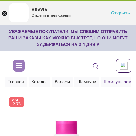
ARAVIA
ARAVIA
Открыть
Открыть
undefined
Открыть в приложении
Бесплатноru.aravia.new
УВАЖАЕМЫЕ ПОКУПАТЕЛИ, МЫ СПЕШИМ ОТПРАВИТЬ
ВАШИ ЗАКАЗЫ КАК МОЖНО БЫСТРЕЕ, НО ОНИ МОГУТ
ЗАДЕРЖАТЬСЯ НА 3-4 ДНЯ ♥
Главная
Каталог
Волосы
Шампуни
Шампунь ламин
МАСТ
ХЭВ