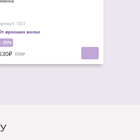
лимона
Артикул: 1517
От вросших волос
- 25%
630₽
839₽
У