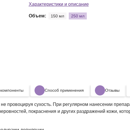
Характеристики и описание
Объем:
150 мл
250 мл
 компоненты
Способ применения
Отзывы
 не провоцируя сухость. При регулярном нанесении препара
еровностей, покраснения и других раздражений кожи, котор
цедурами депиляции.