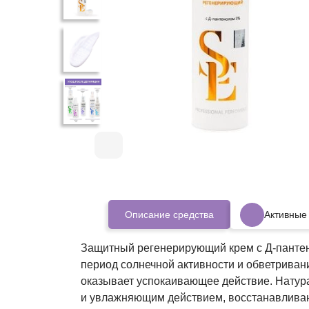
Описание средства
Активные
Защитный регенерирующий крем с Д-пантено
период солнечной активности и обветриван
оказывает успокаивающее действие. Натура
и увлажняющим действием, восстанавливаю