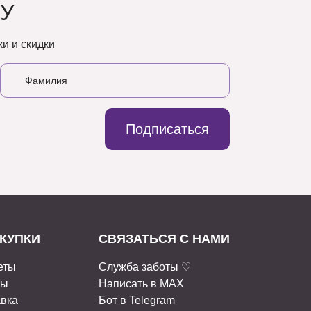
У
и и скидки
Подписаться
КУПКИ
СВЯЗАТЬСЯ С НАМИ
еты
Служба заботы ♡
ты
Написать в MAX
авка
Бот в Telegram