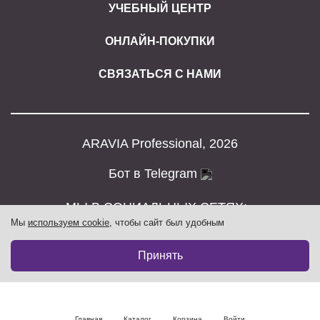
УЧЕБНЫЙ ЦЕНТР
ОНЛАЙН-ПОКУПКИ
СВЯЗАТЬСЯ С НАМИ
ARAVIA Professional, 2026
Бот в Telegram
МЫ В СОЦИАЛЬНЫХ СЕТЯХ:
Мы
используем cookie
, чтобы сайт был удобным
2 846₽
В корзину
4 744₽
Принять
Главная
Каталог
Корзина
Войти