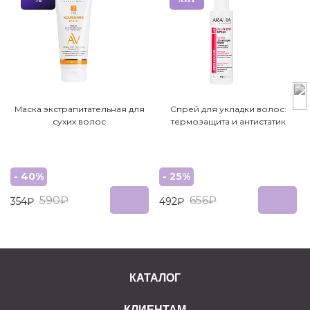
Маска экстрапитательная для
Спрей для укладки волос:
сухих волос
термозащита и антистатик
- 40%
- 25%
590₽
656₽
354₽
492₽
КАТАЛОГ
КЛИЕНТАМ