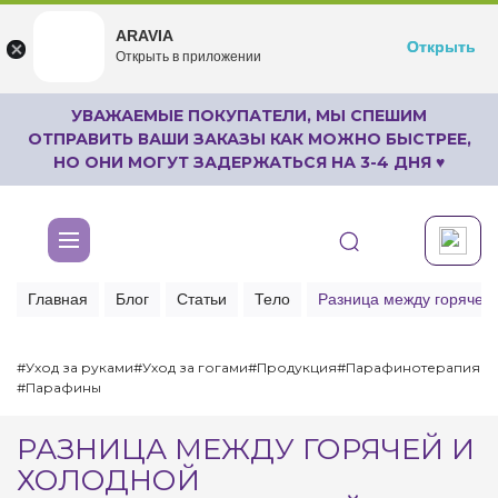
ARAVIA
ARAVIA
Открыть
Открыть
undefined
Открыть в приложении
Бесплатноru.aravia.new
УВАЖАЕМЫЕ ПОКУПАТЕЛИ, МЫ СПЕШИМ
ОТПРАВИТЬ ВАШИ ЗАКАЗЫ КАК МОЖНО БЫСТРЕЕ,
НО ОНИ МОГУТ ЗАДЕРЖАТЬСЯ НА 3-4 ДНЯ ♥
Главная
Блог
Статьи
Тело
Разница между горячей
#Уход за руками
#Уход за гогами
#Продукция
#Парафинотерапия
#Парафины
РАЗНИЦА МЕЖДУ ГОРЯЧЕЙ И
ХОЛОДНОЙ