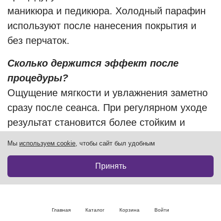
маникюра и педикюра. Холодный парафин
используют после нанесения покрытия и
без перчаток.
Сколько держится эффект после
процедуры?
Ощущение мягкости и увлажнения заметно
сразу после сеанса. При регулярном уходе
результат становится более стойким и
накопительным.
Мы
используем cookie
, чтобы сайт был удобным
Можно ли сочетать парафинотерапию
Принять
с другими процедурами?
Да, ее часто комбинируют с масками,
массажем, питательными сыворотками и
Главная
Каталог
Корзина
Войти
профессиональным уходом за руками и