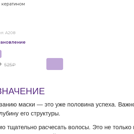
с кератином
л: А208
тановление
₽
525₽
ЗНАЧЕНИЕ
ванию маски — это уже половина успеха. Важн
лубину его структуры.
о тщательно расчесать волосы. Это не только