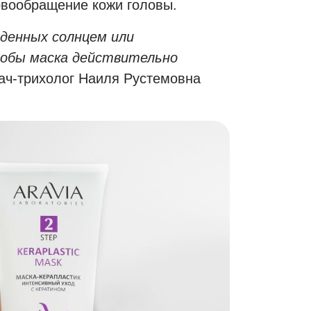
ровообращение кожи головы.
денных солнцем или
тобы маска действительно
рач-трихолог Наиля Рустемовна