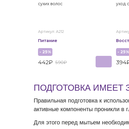
сухих волос
уход 
Артикул: А212
Артику
Питание
Восс
- 25%
- 25%
442₽
394
590₽
ПОДГОТОВКА ИМЕЕТ 
Правильная подготовка к использо
активные компоненты проникли в г
Для этого перед мытьем необходим