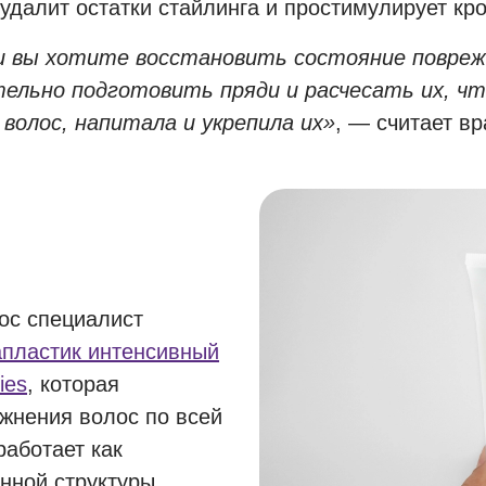
, удалит остатки стайлинга и простимулирует к
и вы хотите восстановить состояние повреж
ельно подготовить пряди и расчесать их, ч
волос, напитала и укрепила их»
, — считает в
ос специалист
апластик интенсивный
ies
, которая
жнения волос по всей
работает как
нной структуры