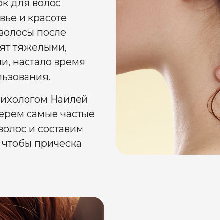
к для волос
вье и красоте
 волосы после
ят тяжелыми,
и, настало время
льзования.
трихологом Наилей
ерем самые частые
волос и составим
 чтобы прическа