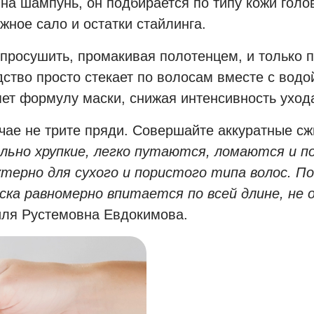
а шампунь, он подбирается по типу кожи голов
жное сало и остатки стайлинга.
просушить, промакивая полотенцем, и только п
дство просто стекает по волосам вместе с водо
яет формулу маски, снижая интенсивность уход
учае не трите пряди. Совершайте аккуратные 
льно хрупкие, легко путаются, ломаются и п
терно для сухого и пористого типа волос. П
ска равномерно впитается по всей длине, не
иля Рустемовна Евдокимова.