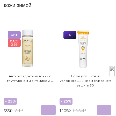
кожи зимой.
ХИТ
%
МАСТ
ХЭВ
Антиоксидантный тоник с
Cолнцезащитный
глутатионом и витамином С
увлажняющий крем с уровнем
защиты 30
- 25%
- 25%
711₽
1 473₽
533₽
1 105₽