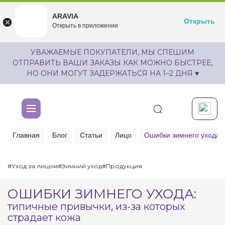
ARAVIA
ARAVIA
Открыть
Открыть
undefined
Открыть в приложении
Бесплатноru.aravia.new
УВАЖАЕМЫЕ ПОКУПАТЕЛИ, МЫ СПЕШИМ
ОТПРАВИТЬ ВАШИ ЗАКАЗЫ КАК МОЖНО БЫСТРЕЕ,
НО ОНИ МОГУТ ЗАДЕРЖАТЬСЯ НА 1–2 ДНЯ ♥
Главная
Блог
Статьи
Лицо
Ошибки зимнего ухода: 
#Уход за лицом
#Зимний уход
#Продукция
ОШИБКИ ЗИМНЕГО УХОДА:
типичные привычки, из-за которых
страдает кожа