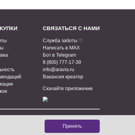
КУПКИ
СВЯЗАТЬСЯ С НАМИ
еты
Служба заботы ♡
ты
Написать в MAX
авка
Бот в Telegram
8 (800) 777-17-39
ьность
info@aravia.ru
омендаций
Вакансия креатор
кации
Скачайте приложение
кое
ИАЛЬНЫХ СЕТЯХ:
Принять