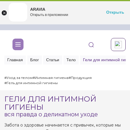
ARAVIA
ARAVIA
Открыть
Открыть
undefined
Открыть в приложении
Бесплатноru.aravia.new
Главная
Блог
Статьи
Тело
Гели для интимной гиги
#Уход за телом
#Интимная гигиена
#Продукция
#Гель для интимной гигиены
ГЕЛИ ДЛЯ ИНТИМНОЙ
ГИГИЕНЫ
вся правда о деликатном уходе
Забота о здоровье начинается с привычек, которые мы