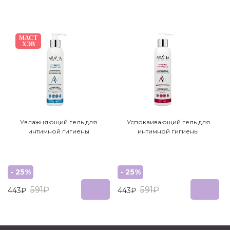
МАСТ
ХЭВ
Увлажняющий гель для
Успокаивающий гель для
интимной гигиены
интимной гигиены
- 25%
- 25%
591₽
591₽
443₽
443₽