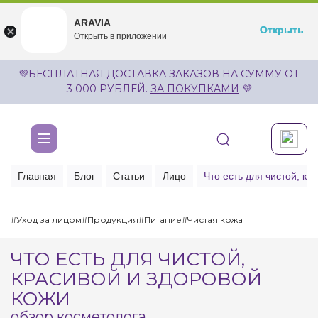
ARAVIA
ARAVIA
Открыть
Открыть
undefined
Открыть в приложении
Бесплатноru.aravia.new
💜БЕСПЛАТНАЯ ДОСТАВКА ЗАКАЗОВ НА СУММУ ОТ
3 000 РУБЛЕЙ.
ЗА ПОКУПКАМИ
💜
Главная
Блог
Статьи
Лицо
Что есть для чистой, кр
#Уход за лицом
#Продукция
#Питание
#Чистая кожа
ЧТО ЕСТЬ ДЛЯ ЧИСТОЙ,
КРАСИВОЙ И ЗДОРОВОЙ
КОЖИ
обзор косметолога