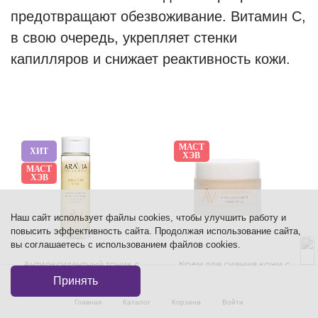
предотвращают обезвоживание. Витамин С,
в свою очередь, укрепляет стенки
капилляров и снижает реактивность кожи.
МАСТ
ХИТ
ХЭВ
МАСТ
ХЭВ
Наш сайт использует файлы cookies, чтобы улучшить работу и
повысить эффективность сайта. Продолжая использование сайта,
вы соглашаетесь с использованием файлов cookies.
Антиоксидантный тоник с
Крем для сияния кожи с
глутатионом и витамином С
маслом моркови и витамином
Принять
C
Главная
Каталог
Корзина
Войти