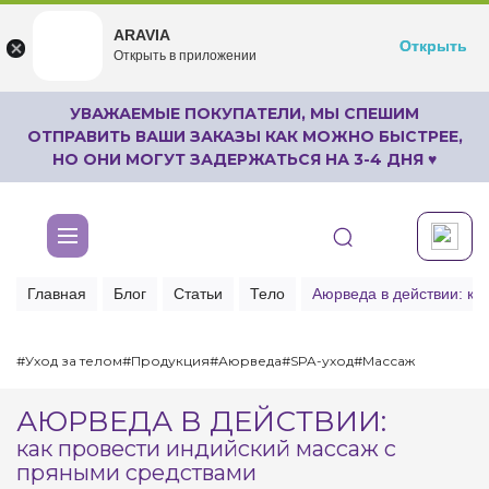
ARAVIA
ARAVIA
Открыть
Открыть
undefined
Открыть в приложении
Бесплатноru.aravia.new
УВАЖАЕМЫЕ ПОКУПАТЕЛИ, МЫ СПЕШИМ
ОТПРАВИТЬ ВАШИ ЗАКАЗЫ КАК МОЖНО БЫСТРЕЕ,
НО ОНИ МОГУТ ЗАДЕРЖАТЬСЯ НА 3-4 ДНЯ ♥
Главная
Блог
Статьи
Тело
Аюрведа в действии: ка
#Уход за телом
#Продукция
#Аюрведа
#SPA-уход
#Массаж
АЮРВЕДА В ДЕЙСТВИИ:
как провести индийский массаж с
пряными средствами