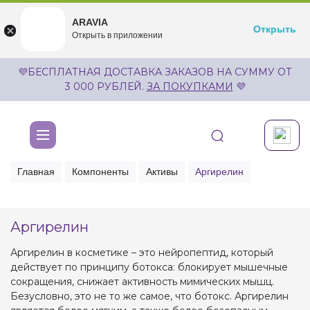
ARAVIA
ARAVIA
Открыть
Открыть
undefined
Открыть в приложении
Бесплатноru.aravia.new
💜БЕСПЛАТНАЯ ДОСТАВКА ЗАКАЗОВ НА СУММУ ОТ
3 000 РУБЛЕЙ.
ЗА ПОКУПКАМИ
💜
Главная
Компоненты
Активы
Аргирелин
Аргирелин
Аргирелин в косметике – это нейропептид, который
действует по принципу ботокса: блокирует мышечные
сокращения, снижает активность мимических мышц.
Безусловно, это не то же самое, что ботокс. Аргирелин