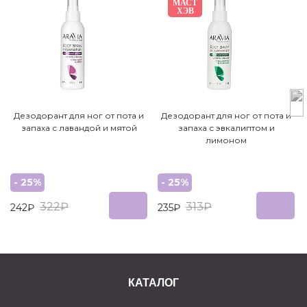
МАСТ
ХЭВ
Дезодорант для ног от пота и
Дезодорант для ног от пота и
запаха с лавандой и мятой
запаха с эвкалиптом и
лимоном
- 25%
- 25%
322₽
313₽
242₽
235₽
КАТАЛОГ