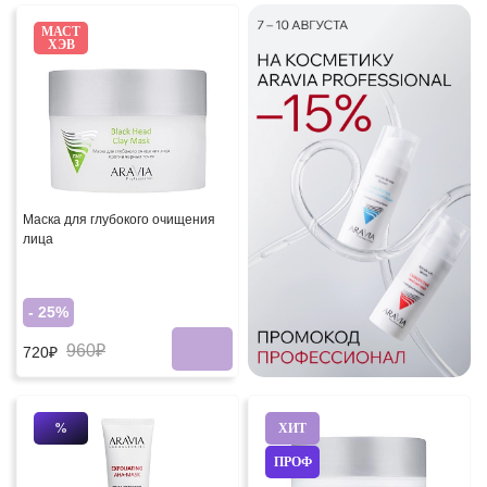
МАСТ
ХЭВ
Маска для глубокого очищения
лица
- 25%
960₽
720₽
%
ХИТ
ПРОФ