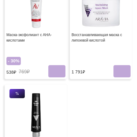
Маска-эксфолиант с AHA-
Восстанавливающая маска с
кислотами
липоевой кислотой
- 30%
769₽
1 791₽
538₽
%