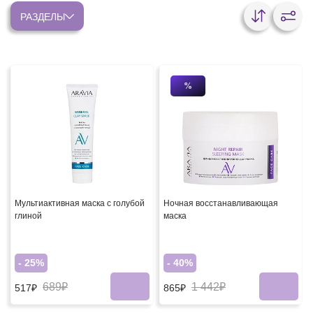
РАЗДЕЛЫ
%
Мультиактивная маска с голубой
Ночная восстанавливающая
глиной
маска
- 25%
- 40%
689₽
1 442₽
517₽
865₽