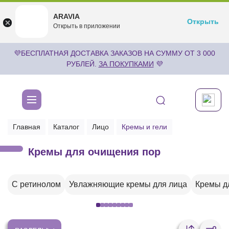
ARAVIA
ARAVIA
Открыть
Открыть
undefined
Открыть в приложении
Бесплатноru.aravia.new
💜БЕСПЛАТНАЯ ДОСТАВКА ЗАКАЗОВ НА СУММУ ОТ 3 000
РУБЛЕЙ.
ЗА ПОКУПКАМИ
💜
Главная
Каталог
Лицо
Кремы и гели
Кремы для очищения пор
С ретинолом
Увлажняющие кремы для лица
Кремы д