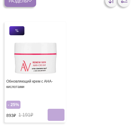
РАЗДЕЛЫ
%
Обновляющий крем с АНА-
кислотами
- 25%
1 191₽
893₽