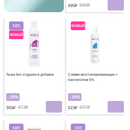
660₽
495₽
ХИТ
НОВЫЙ
НОВЫЙ
Тальк без отдушек и добавок
Сливки восстанавливающие с
пантенолом 5%
- 25%
- 25%
473₽
697₽
355₽
523₽
ХИТ
ХИТ