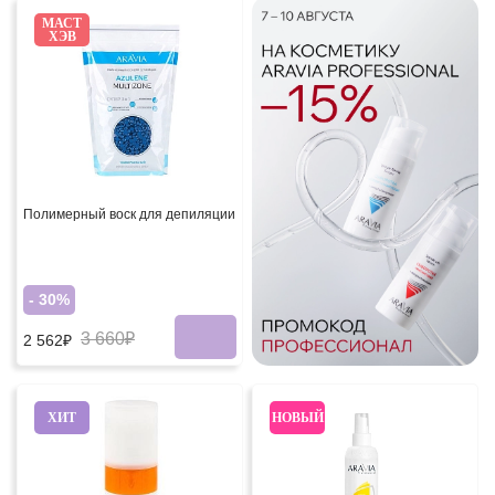
МАСТ
ХЭВ
Полимерный воск для депиляции
- 30%
3 660₽
2 562₽
ХИТ
НОВЫЙ