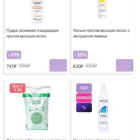
Пудра энзимная очищающая
Лосьон против вросших волос с
против вросших волос
экстрактом лимона
- 25%
- 25%
996₽
839₽
747₽
630₽
МАСТ
ХИТ
ХЭВ
НОВЫЙ
%