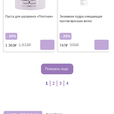
Паста для шугаринга «Плотная»
Энзимная пудра очищающая
против вросших волос
- 25%
- 25%
1 818₽
996₽
1 363₽
747₽
Показать еще
1
2
3
4