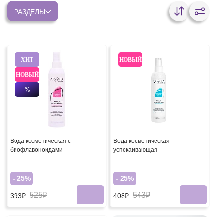
РАЗДЕЛЫ
ХИТ
НОВЫЙ
НОВЫЙ
%
Вода косметическая с
Вода косметическая
биофлавоноидами
успокаивающая
- 25%
- 25%
525₽
543₽
393₽
408₽