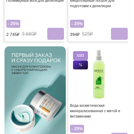
Полимерный воск для депиляции
Мицеллярный лосьон для
подготовки к депиляции
- 25%
- 25%
3 660₽
525₽
2 745₽
394₽
ХИТ
%
Вода косметическая
минерализованная с мятой и
витаминами
- 25%