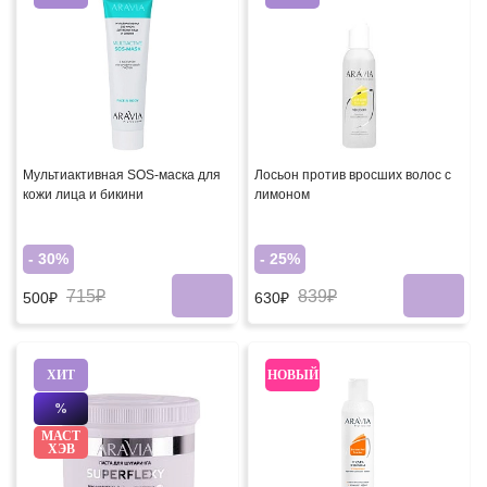
Мультиактивная SOS-маска для
Лосьон против вросших волос с
кожи лица и бикини
лимоном
- 30%
- 25%
715₽
839₽
500₽
630₽
ХИТ
НОВЫЙ
%
МАСТ
ХЭВ