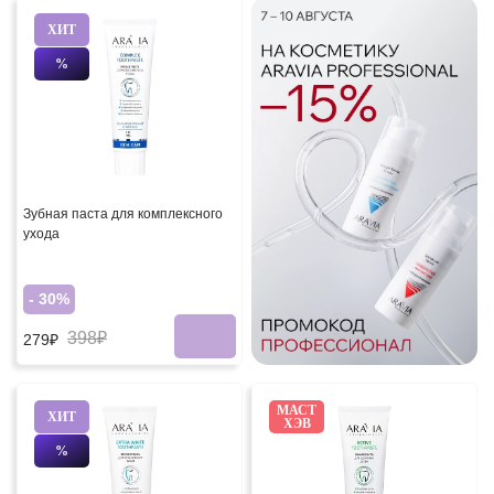
ХИТ
%
Зубная паста для комплексного
ухода
- 30%
398₽
279₽
МАСТ
ХИТ
ХЭВ
%