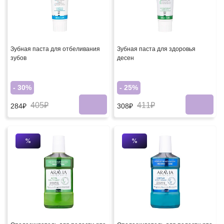
Зубная паста для отбеливания
Зубная паста для здоровья
зубов
десен
- 30%
- 25%
405₽
411₽
284₽
308₽
%
%