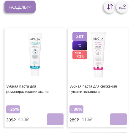
РАЗДЕЛЫ
ХИТ
%
МАСТ
ХЭВ
Зубная паста для
Зубная паста для снижения
реминерализации эмали
чувствительности
- 25%
- 30%
413₽
413₽
309₽
289₽