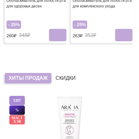
Ополаскиватель для полости рта
Ополаскиватель для полости рта
для здоровья десен
для комплексного ухода
- 25%
- 25%
348₽
352₽
260₽
263₽
ХИТЫ ПРОДАЖ
СКИДКИ
ХИТ
%
МАСТ
ХЭВ