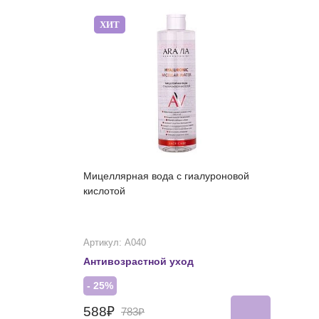
ХИТ
Мицеллярная вода с гиалуроновой
кислотой
Артикул: А040
Антивозрастной уход
- 25%
588₽
783₽