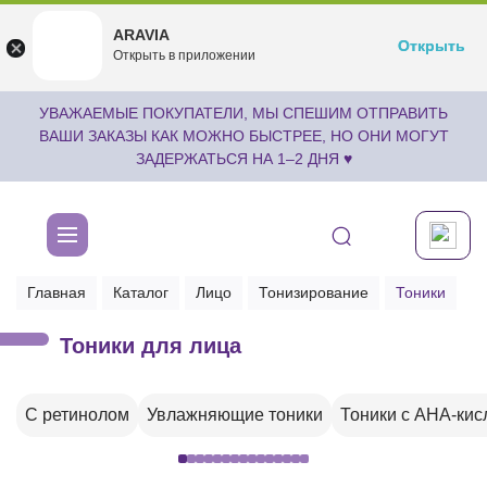
ARAVIA
ARAVIA
Открыть
Открыть
undefined
Открыть в приложении
Бесплатноru.aravia.new
УВАЖАЕМЫЕ ПОКУПАТЕЛИ, МЫ СПЕШИМ ОТПРАВИТЬ
ВАШИ ЗАКАЗЫ КАК МОЖНО БЫСТРЕЕ, НО ОНИ МОГУТ
ЗАДЕРЖАТЬСЯ НА 1–2 ДНЯ ♥
Главная
Каталог
Лицо
Тонизирование
Тоники
Тоники для лица
С ретинолом
Увлажняющие тоники
Тоники с AHA-кис