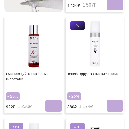
1 507₽
1 130₽
%
Очищающий тоник с AHA-
Тоник с фруктовыми кислотами
кислотами
- 25%
- 25%
1 230₽
1 174₽
922₽
880₽
ХИТ
ХИТ