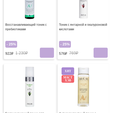
Восстанавливающий тоник с
Тоник с янтарной и гиалуроновой
пребиотиками
кислотами
- 25%
- 25%
1 230₽
769₽
922₽
576₽
ХИТ
МАСТ
ХЭВ