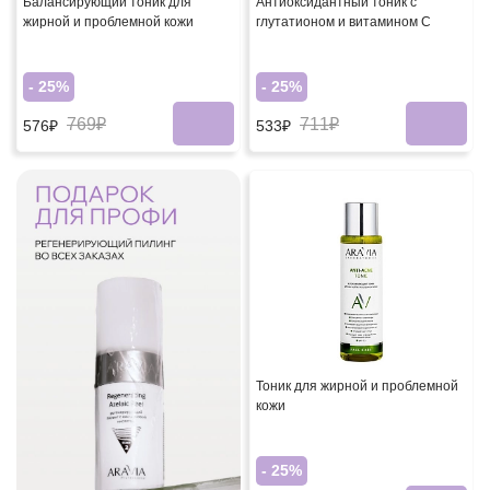
Балансирующий тоник для
Антиоксидантный тоник с
жирной и проблемной кожи
глутатионом и витамином С
- 25%
- 25%
769₽
711₽
576₽
533₽
Тоник для жирной и проблемной
кожи
- 25%