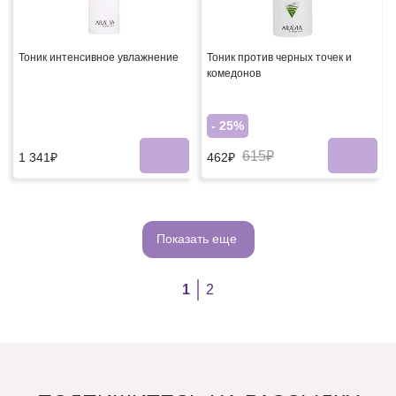
Тоник интенсивное увлажнение
Тоник против черных точек и
комедонов
- 25%
615₽
1 341₽
462₽
Показать еще
1
2