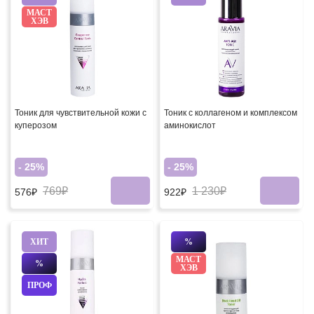
МАСТ
ХЭВ
Тоник для чувствительной кожи с
Тоник с коллагеном и комплексом
куперозом
аминокислот
- 25%
- 25%
769₽
1 230₽
576₽
922₽
ХИТ
%
МАСТ
%
ХЭВ
ПРОФ