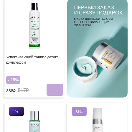
Успокаивающий тоник с детокс-
комплексом
- 25%
517₽
388₽
%
ХИТ