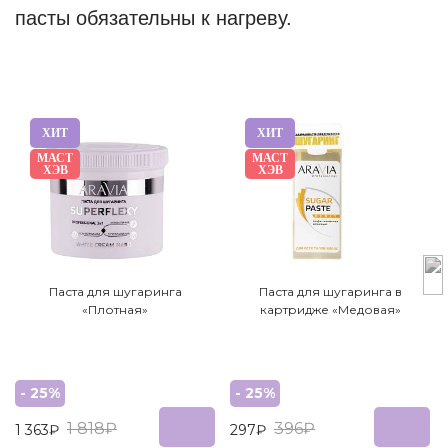
пасты обязательны к нагреву.
ХИТ
ХИТ
МАСТ
МАСТ
ХЭВ
ХЭВ
Паста для шугаринга
Паста для шугаринга в
«Плотная»
картридже «Медовая»
- 25%
- 25%
1 818₽
396₽
1 363₽
297₽