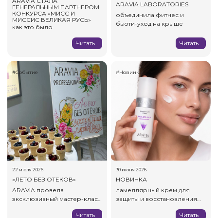
ARAVIA СТАЛА
ARAVIA LABORATORIES
ГЕНЕРАЛЬНЫМ ПАРТНЕРОМ
КОНКУРСА «МИСС И
объединила фитнес и
МИССИС ВЕЛИКАЯ РУСЬ»
бьюти-уход на крыше
как это было
Читать
Читать
#Событие
#Новинки
22 июля 2026
30 июня 2026
«ЛЕТО БЕЗ ОТЕКОВ»
НОВИНКА
ARAVIA провела
ламеллярный крем для
эксклюзивный мастер-класс
защиты и восстановления
для блогеров
кожи
Читать
Читать