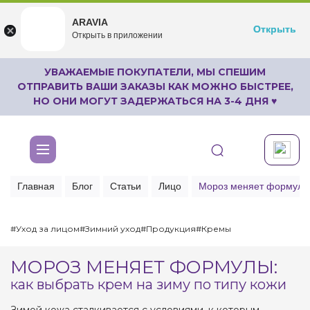
ARAVIA
ARAVIA
Открыть
Открыть
undefined
Открыть в приложении
Бесплатноru.aravia.new
УВАЖАЕМЫЕ ПОКУПАТЕЛИ, МЫ СПЕШИМ
ОТПРАВИТЬ ВАШИ ЗАКАЗЫ КАК МОЖНО БЫСТРЕЕ,
НО ОНИ МОГУТ ЗАДЕРЖАТЬСЯ НА 3-4 ДНЯ ♥
Главная
Блог
Статьи
Лицо
Мороз меняет формулы: 
#Уход за лицом
#Зимний уход
#Продукция
#Кремы
МОРОЗ МЕНЯЕТ ФОРМУЛЫ:
как выбрать крем на зиму по типу кожи