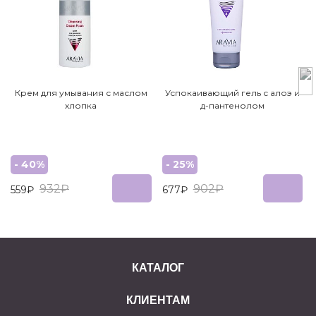
Крем для умывания с маслом
Успокаивающий гель с алоэ и
хлопка
д-пантенолом
- 40%
- 25%
932₽
902₽
559₽
677₽
КАТАЛОГ
КЛИЕНТАМ