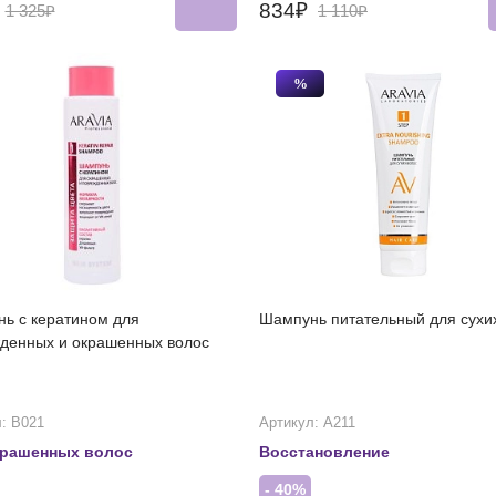
₽
834₽
1 325₽
1 110₽
%
ь с кератином для
Шампунь питательный для сухи
денных и окрашенных волос
: В021
Артикул: А211
крашенных волос
Восстановление
- 40%