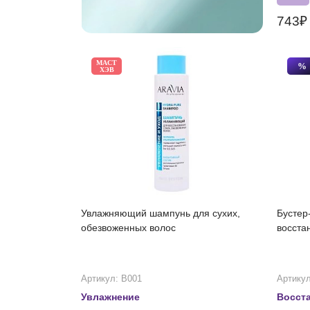
743
МАСТ
%
ХЭВ
Увлажняющий шампунь для сухих,
Бустер
обезвоженных волос
восста
Артикул: В001
Артикул
Увлажнение
Восст