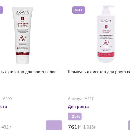
Т
ХИТ
ь-активатор для роста волос
Шампунь-активатор для роста в
: А200
Артикул: А227
ста
Для роста
- 25%
₽
761₽
492₽
1 016₽