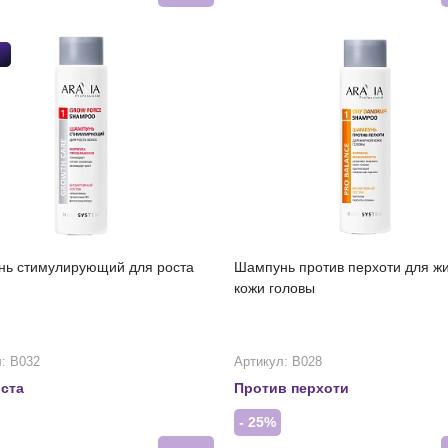
ь стимулирующий для роста
Шампунь против перхоти для ж
кожи головы
: В032
Артикул: В028
ста
Против перхоти
- 25%