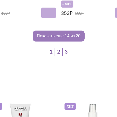
- 40%
₽
353₽
193₽
588₽
Показать еще
14 из 20
1
2
3
Т
ХИТ