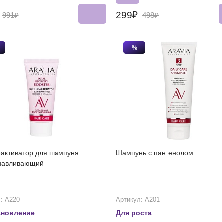
₽
299₽
991₽
498₽
%
-активатор для шампуня
Шампунь с пантенолом
навливающий
: А220
Артикул: А201
ановление
Для роста