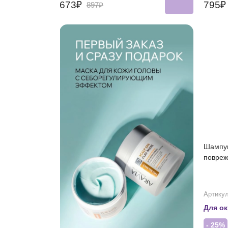
673₽
795
897₽
Шампун
повреж
Артикул
Для о
- 25%