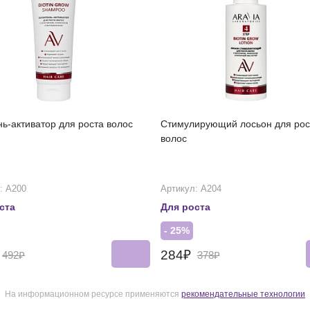
ь-активатор для роста волос
Стимулирующий лосьон для рос
волос
: А200
Артикул: А204
ста
Для роста
- 25%
284₽
492₽
378₽
На информационном ресурсе применяются
рекомендательные технологии