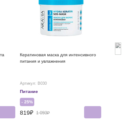
та
Кератиновая маска для интенсивного
Шампунь-актив
питания и увлажнения
Артикул: В030
Артикул: А227
Питание
Для роста
- 25%
- 25%
819₽
761₽
1 093₽
1 016₽