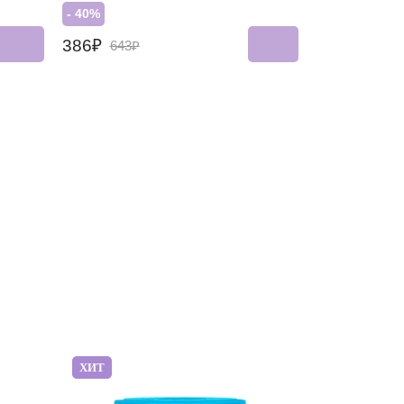
- 40%
386₽
643₽
ХИТ
ХИТ