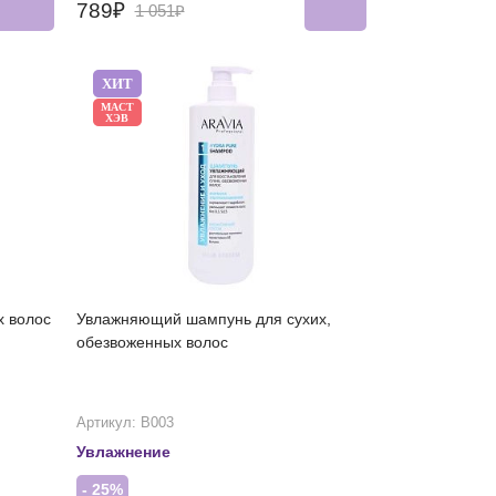
789₽
1 051₽
ХИТ
МАСТ
ХЭВ
х волос
Увлажняющий шампунь для сухих,
обезвоженных волос
Артикул: В003
Увлажнение
- 25%