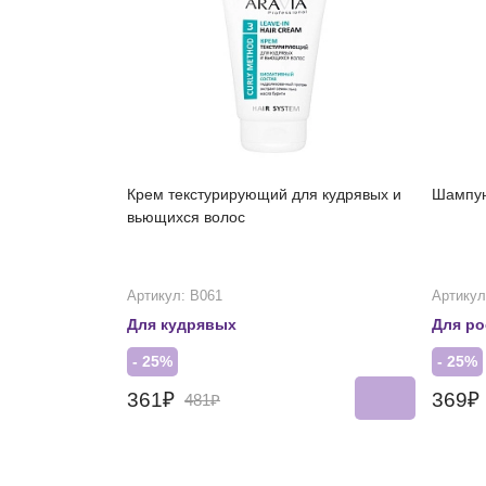
Крем текстурирующий для кудрявых и
Шампун
вьющихся волос
Артикул: В061
Артикул
Для кудрявых
Для ро
- 25%
- 25%
361₽
369₽
481₽