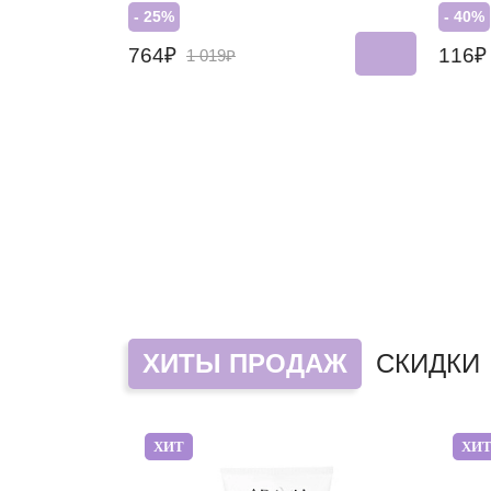
- 25%
- 40%
764₽
116
1 019₽
ХИТЫ ПРОДАЖ
СКИДКИ
ХИТ
ХИ