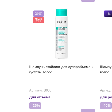
ХИТ
%
МАСТ
ХЭВ
Шампунь-стайлинг для суперобъема и
Шампун
густоты волос
волос
Артикул: В035
Артикул
Для объема
Для ро
- 25%
- 40%