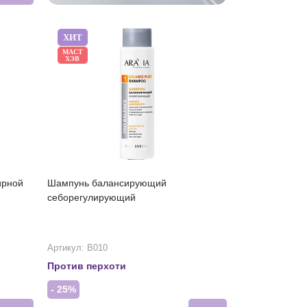
ХИТ
МАСТ
ХЭВ
ирной
Шампунь балансирующий
себорегулирующий
Артикул: В010
Против перхоти
- 25%