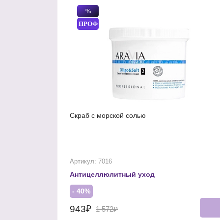
%
ПРОФ
Cкраб с морской солью
Артикул: 7016
Антицеллюлитный уход
- 40%
943₽
1 572₽