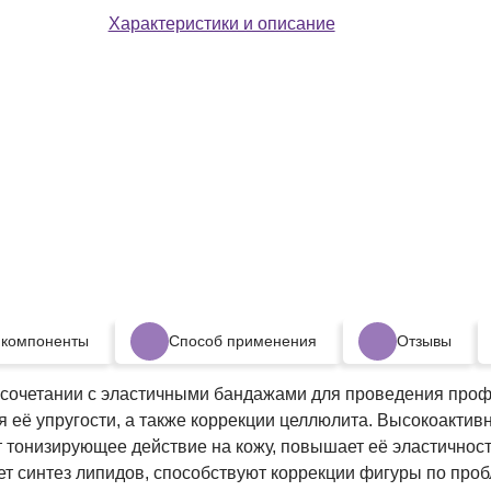
обёр
Характеристики и описание
 компоненты
Способ применения
Отзывы
 сочетании с эластичными бандажами для проведения пр
я её упругости, а также коррекции целлюлита. Высокоакти
т тонизирующее действие на кожу, повышает её эластичнос
т синтез липидов, способствуют коррекции фигуры по про