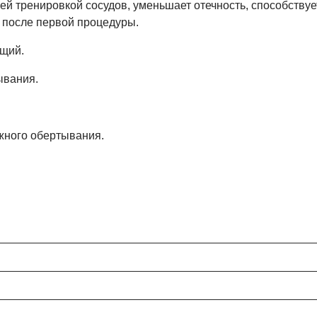
й тренировкой сосудов, уменьшает отечность, способству
 после первой процедуры.
щий.
ывания.
жного обертывания.