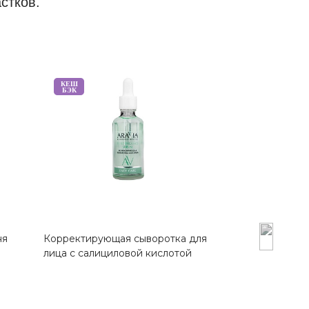
стков.
КЕШ
БЭК
ня
Корректирующая сыворотка для
Шампунь с яб
лица с салициловой кислотой
салициловой 