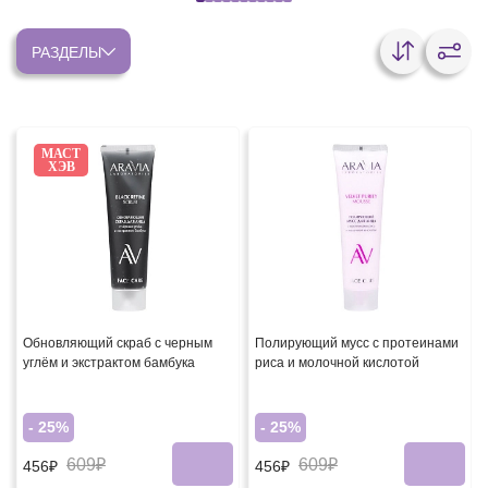
РАЗДЕЛЫ
МАСТ
ХЭВ
Обновляющий скраб с черным
Полирующий мусс с протеинами
углём и экстрактом бамбука
риса и молочной кислотой
- 25%
- 25%
609₽
609₽
456₽
456₽