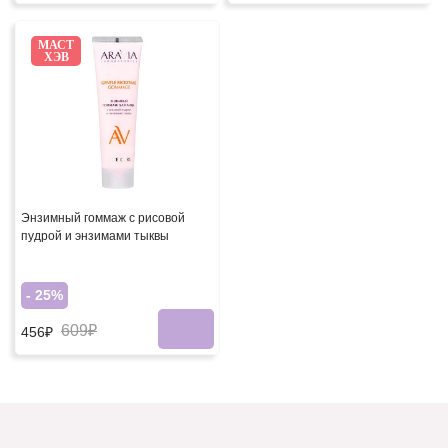
МАСТ
ХЭВ
Энзимный гоммаж с рисовой
пудрой и энзимами тыквы
- 25%
609₽
456₽