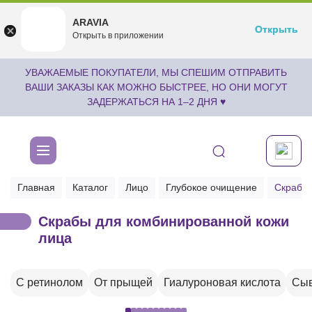
ARAVIA
ARAVIA
Открыть
Открыть
undefined
Открыть в приложении
Бесплатноru.aravia.new
УВАЖАЕМЫЕ ПОКУПАТЕЛИ, МЫ СПЕШИМ ОТПРАВИТЬ
ВАШИ ЗАКАЗЫ КАК МОЖНО БЫСТРЕЕ, НО ОНИ МОГУТ
ЗАДЕРЖАТЬСЯ НА 1–2 ДНЯ ♥
Главная
Каталог
Лицо
Глубокое очищение
Скрабы 
Скрабы для комбинированной кожи
лица
С ретинолом
От прыщей
Гиалуроновая кислота
Сыв