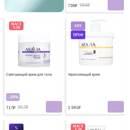
984₽
738₽
МАСТ
ХИТ
ХЭВ
ПРОФ
Смягчающий крем для тела
Укрепляющий крем
- 25%
957₽
1 581₽
717₽
МАСТ
%
ХЭВ