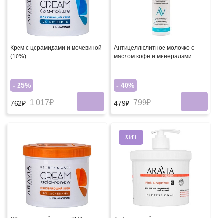
Крем с церамидами и мочевиной
Антицеллюлитное молочко с
(10%)
маслом кофе и минералами
- 25%
- 40%
1 017₽
799₽
762₽
479₽
ХИТ