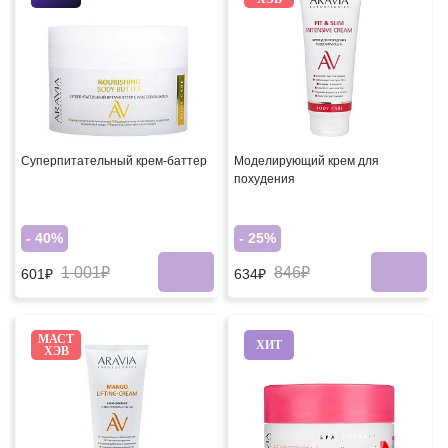
Суперпитательный крем-баттер
Моделирующий крем для
похудения
- 40%
- 25%
1 001₽
846₽
601₽
634₽
МАСТ
ХИТ
ХЭВ