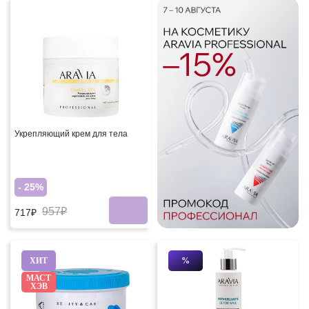
Укрепляющий крем для тела
- 25%
957₽
717₽
ХИТ
%
МАСТ
ХЭВ