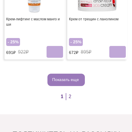
Крем-лифтинг с маслом манго и
Крем от трещин с ланолином
ши
- 25%
- 25%
922₽
895₽
691₽
672₽
Показать еще
1
2