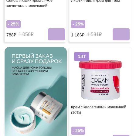
Обновляющий крем с PHA-
Лифтинговый крем для тела
кислотами и мочевиной
- 25%
- 25%
1 050₽
1 581₽
788₽
1 186₽
ХИТ
Крем с коллагеном и мочевиной
(10%)
- 25%