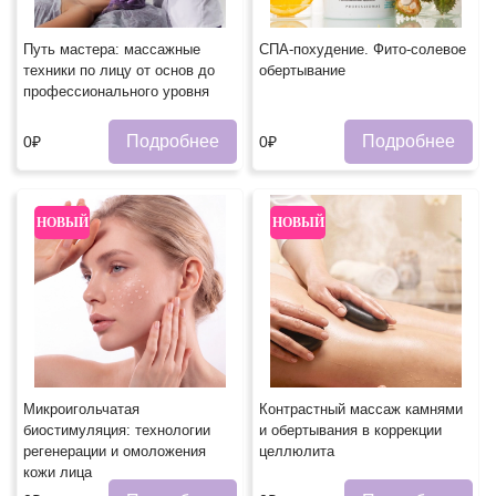
Путь мастера: массажные
СПА-похудение. Фито-солевое
техники по лицу от основ до
обертывание
профессионального уровня
Подробнее
Подробнее
0₽
0₽
НОВЫЙ
НОВЫЙ
Микроигольчатая
Контрастный массаж камнями
биостимуляция: технологии
и обертывания в коррекции
регенерации и омоложения
целлюлита
кожи лица