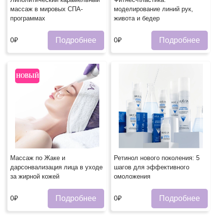
массаж в мировых СПА-
моделирование линий рук,
программах
живота и бедер
Подробнее
Подробнее
0₽
0₽
НОВЫЙ
Массаж по Жаке и
Ретинол нового поколения: 5
дарсонвализация лица в уходе
шагов для эффективного
за жирной кожей
омоложения
Подробнее
Подробнее
0₽
0₽