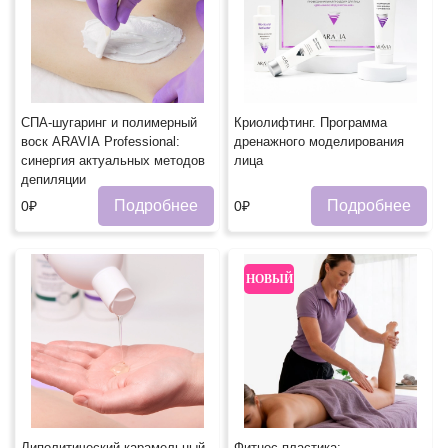
СПА-шугаринг и полимерный
Криолифтинг. Программа
воск ARAVIA Professional:
дренажного моделирования
синергия актуальных методов
лица
депиляции
Подробнее
Подробнее
0₽
0₽
НОВЫЙ
Липолитический карамельный
Фитнес-пластика: